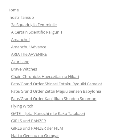
Home
I nostri fansub
3a Squadriglia Femminile
A Certain Scientific Railgun T
Amanchu!
Amanchu! Advance
ARIA The AVVENIRE
Azur Lane
Brave Witches
Chain Chronicle: Haecceitas no Hikari
Fate/Grand Order Shinsei Entaku Ryouiki Camelot
Fate/Grand Order Zettai Majuu Sensen Babylonia
Fate/Grand Order Kan’i Jikan Shinden Solomon
Flying Witch
GATE – Jietai Kanochi nite Kaku Tatakaeri
GIRLS und PANZER
GIRLS und PANZER der FILM
Hai to Gensou no Grimgar