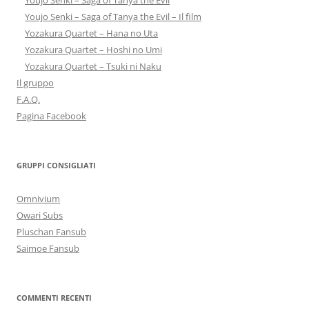
Youjo Senki – Saga of Tanya the Evil
Youjo Senki – Saga of Tanya the Evil – Il film
Yozakura Quartet – Hana no Uta
Yozakura Quartet – Hoshi no Umi
Yozakura Quartet – Tsuki ni Naku
Il gruppo
F.A.Q.
Pagina Facebook
GRUPPI CONSIGLIATI
Omnivium
Owari Subs
Pluschan Fansub
Saimoe Fansub
COMMENTI RECENTI