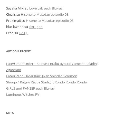
Sayaka Miki
su
Love Lab pack Blu-ray
Clealis
su
Hisone to Masotan episodio 08
Proxima8
su
Hisone to Masotan episodio 08
blac kwood
su
Il gruppo
Lean
su
F.A.Q.
ARTICOLI RECENTI
Fate/Grand Order – Shinsei Entaku Ryouiki Camelot Paladin;
Agateram
Fate/Grand Order Kan’i Jikan Shinden Solomon
Shoujo☆Kageki Revue Starlight Rondo Rondo Rondo
GIRLS und PANZER pack Blu-ray
Luminous Witches PV
META