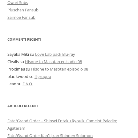
Owari Subs
Pluschan Fansub
Saimoe Fansub
COMMENTI RECENTI
Sayaka Miki
su
Love Lab pack Blu-ray
Clealis
su
Hisone to Masotan episodio 08
Proxima8
su
Hisone to Masotan episodio 08
blac kwood
su
Il gruppo
Lean
su
F.A.Q.
ARTICOLI RECENTI
Fate/Grand Order – Shinsei Entaku Ryouiki Camelot Paladin;
Agateram
Fate/Grand Order Kan’i Jikan Shinden Solomon