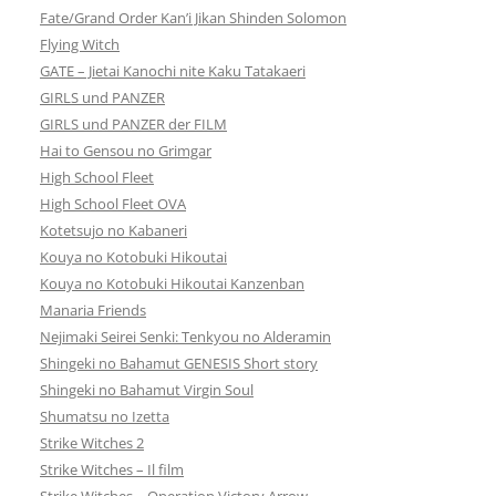
Fate/Grand Order Kan’i Jikan Shinden Solomon
Flying Witch
GATE – Jietai Kanochi nite Kaku Tatakaeri
GIRLS und PANZER
GIRLS und PANZER der FILM
Hai to Gensou no Grimgar
High School Fleet
High School Fleet OVA
Kotetsujo no Kabaneri
Kouya no Kotobuki Hikoutai
Kouya no Kotobuki Hikoutai Kanzenban
Manaria Friends
Nejimaki Seirei Senki: Tenkyou no Alderamin
Shingeki no Bahamut GENESIS Short story
Shingeki no Bahamut Virgin Soul
Shumatsu no Izetta
Strike Witches 2
Strike Witches – Il film