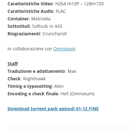
Caratteristiche Video
: H264 Hi10P – 1280×720
Caratteristiche Audio
: FLAC
Container
: Matroska
Sottotitoli
: Softsub in ASS
Ringraziamenti
: Crunchyroll
In collaborazione con
Omnivium
.
Staff
Traduzione e adattamento
: Max
Check
: Nighthawk
Timing e typesetting
: Alen
Encoding e check finale
: Hell (Omnivium)
Download torrent pack episodi 01-12 FINE