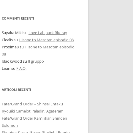
COMMENTI RECENTI
Sayaka Miki
su
Love Lab pack Blu-ray
Clealis
su
Hisone to Masotan episodio 08
Proxima8
su
Hisone to Masotan episodio
08
blac kwood
su
Il gruppo
Lean
su
F.A.Q.
ARTICOLI RECENTI
Fate/Grand Order – Shinsei Entaku
Ryouiki Camelot Paladin; Agateram
Fate/Grand Order Kan’i Jikan Shinden
Solomon
Shoujo☆Kageki Revue Starlight Rondo