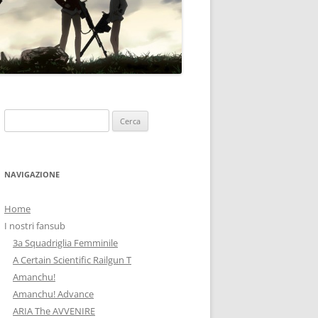
Ricerca
per:
NAVIGAZIONE
Home
I nostri fansub
3a Squadriglia Femminile
A Certain Scientific Railgun T
Amanchu!
Amanchu! Advance
ARIA The AVVENIRE