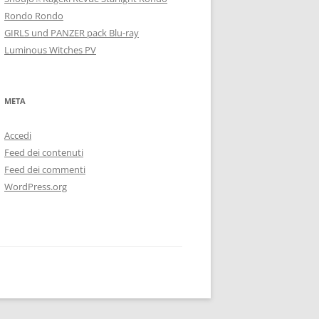
Rondo Rondo
GIRLS und PANZER pack Blu-ray
Luminous Witches PV
META
Accedi
Feed dei contenuti
Feed dei commenti
WordPress.org