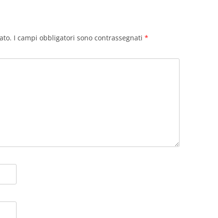
ato.
I campi obbligatori sono contrassegnati
*
RU