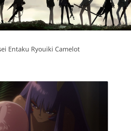
sei Entaku Ryouiki Camelot
N
KU