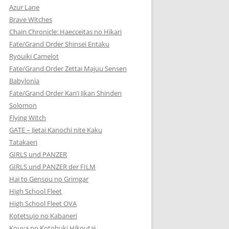
Azur Lane
Brave Witches
Chain Chronicle: Haecceitas no Hikari
Fate/Grand Order Shinsei Entaku
Ryouiki Camelot
Fate/Grand Order Zettai Majuu Sensen
Babylonia
Fate/Grand Order Kan’i Jikan Shinden
Solomon
Flying Witch
GATE – Jietai Kanochi nite Kaku
Tatakaeri
GIRLS und PANZER
GIRLS und PANZER der FILM
Hai to Gensou no Grimgar
High School Fleet
High School Fleet OVA
Kotetsujo no Kabaneri
Kouya no Kotobuki Hikoutai