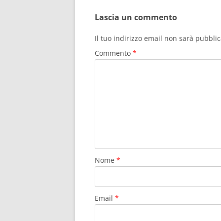
SHORT STORY
Lascia un commento
SHINGEKI NO BAHAMUT VIRGIN
Il tuo indirizzo email non sarà pubblic
SOUL
Commento
*
SHUMATSU NO IZETTA
STRIKE WITCHES 2
STRIKE WITCHES – IL FILM
STRIKE WITCHES – OPERATION
VICTORY ARROW
SUISEI NO GARGANTIA OVA
Nome
*
SUISEI NO GARGANTIA – MEGU
KOURO, HARUKA
Email
*
VIVIDRED OPERATION