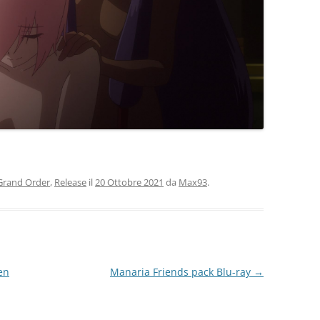
I
Grand Order
,
Release
il
20 Ottobre 2021
da
Max93
.
I
en
Manaria Friends pack Blu-ray
→
U
S