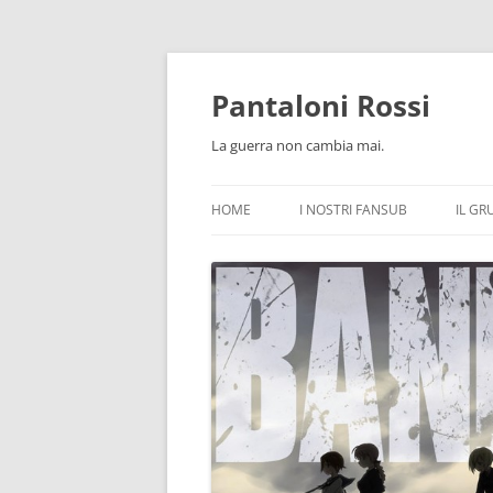
Pantaloni Rossi
La guerra non cambia mai.
HOME
I NOSTRI FANSUB
IL GR
3A SQUADRIGLIA FEMMINILE
A CERTAIN SCIENTIFIC RAILGUN 
AMANCHU!
AMANCHU! ADVANCE
ARIA THE AVVENIRE
AZUR LANE