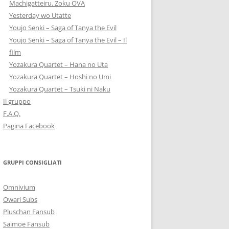
Machigatteiru. Zoku OVA
Yesterday wo Utatte
Youjo Senki – Saga of Tanya the Evil
Youjo Senki – Saga of Tanya the Evil – Il
film
Yozakura Quartet – Hana no Uta
Yozakura Quartet – Hoshi no Umi
Yozakura Quartet – Tsuki ni Naku
Il gruppo
F.A.Q.
Pagina Facebook
GRUPPI CONSIGLIATI
Omnivium
Owari Subs
Pluschan Fansub
Saimoe Fansub