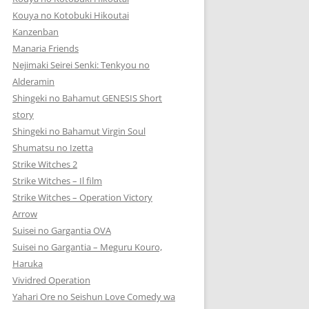
Kouya no Kotobuki Hikoutai
Kanzenban
Manaria Friends
Nejimaki Seirei Senki: Tenkyou no
Alderamin
Shingeki no Bahamut GENESIS Short
story
Shingeki no Bahamut Virgin Soul
Shumatsu no Izetta
Strike Witches 2
Strike Witches – Il film
Strike Witches – Operation Victory
Arrow
Suisei no Gargantia OVA
Suisei no Gargantia – Meguru Kouro,
Haruka
Vividred Operation
Yahari Ore no Seishun Love Comedy wa