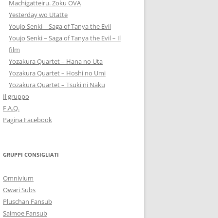
Machigatteiru. Zoku OVA
Yesterday wo Utatte
Youjo Senki – Saga of Tanya the Evil
Youjo Senki – Saga of Tanya the Evil – Il
film
Yozakura Quartet – Hana no Uta
Yozakura Quartet – Hoshi no Umi
Yozakura Quartet – Tsuki ni Naku
Il gruppo
F.A.Q.
Pagina Facebook
GRUPPI CONSIGLIATI
Omnivium
Owari Subs
Pluschan Fansub
Saimoe Fansub