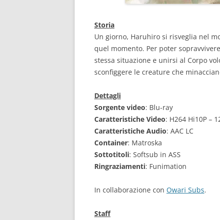
SHORT STORY
Storia
SHINGEKI NO BAHAMUT VIRGIN
Un giorno, Haruhiro si risveglia nel 
SOUL
quel momento. Per poter sopravvivere,
stessa situazione e unirsi al Corpo volo
SHUMATSU NO IZETTA
sconfiggere le creature che minacciano
STRIKE WITCHES 2
Dettagli
STRIKE WITCHES – IL FILM
Sorgente video
: Blu-ray
Caratteristiche Video
: H264 Hi10P – 
STRIKE WITCHES – OPERATION
Caratteristiche Audio
: AAC LC
VICTORY ARROW
Container
: Matroska
Sottotitoli
: Softsub in ASS
SUISEI NO GARGANTIA OVA
Ringraziamenti
: Funimation
SUISEI NO GARGANTIA – MEGU
KOURO, HARUKA
In collaborazione con
Owari Subs
.
VIVIDRED OPERATION
Staff