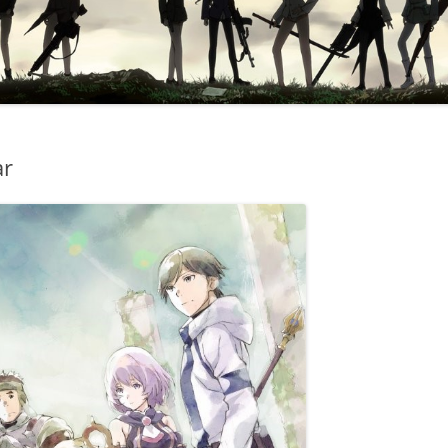
ar
N
KU