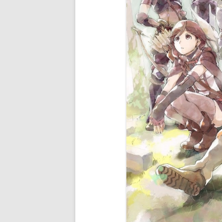
GIRLS UND PANZER DER FILM
HAI TO GENSOU NO GRIMGAR
HIGH SCHOOL FLEET
HIGH SCHOOL FLEET OVA
KOTETSUJO NO KABANERI
KOUYA NO KOTOBUKI HIKOUTA
KOUYA NO KOTOBUKI HIKOUTA
KANZENBAN
MANARIA FRIENDS
NEJIMAKI SEIREI SENKI: TENKYO
NO ALDERAMIN
SHINGEKI NO BAHAMUT GENESI