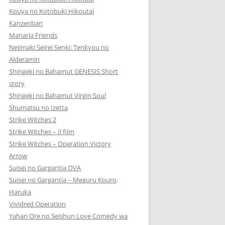
Kouya no Kotobuki Hikoutai
Kanzenban
Manaria Friends
Nejimaki Seirei Senki: Tenkyou no
Alderamin
Shingeki no Bahamut GENESIS Short
story
Shingeki no Bahamut Virgin Soul
Shumatsu no Izetta
Strike Witches 2
Strike Witches – Il film
Strike Witches – Operation Victory
Arrow
Suisei no Gargantia OVA
Suisei no Gargantia – Meguru Kouro,
Haruka
Vividred Operation
Yahari Ore no Seishun Love Comedy wa