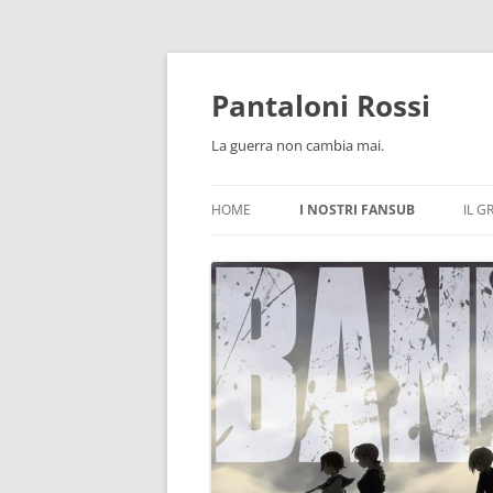
Pantaloni Rossi
La guerra non cambia mai.
HOME
I NOSTRI FANSUB
IL G
3A SQUADRIGLIA FEMMINILE
A CERTAIN SCIENTIFIC RAILGUN 
AMANCHU!
AMANCHU! ADVANCE
ARIA THE AVVENIRE
AZUR LANE