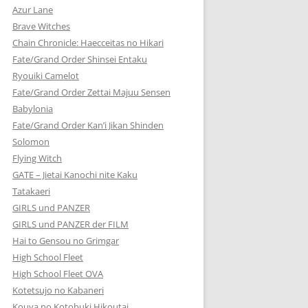
Azur Lane
Brave Witches
Chain Chronicle: Haecceitas no Hikari
Fate/Grand Order Shinsei Entaku
Ryouiki Camelot
Fate/Grand Order Zettai Majuu Sensen
Babylonia
Fate/Grand Order Kan’i Jikan Shinden
Solomon
Flying Witch
GATE – Jietai Kanochi nite Kaku
Tatakaeri
GIRLS und PANZER
GIRLS und PANZER der FILM
Hai to Gensou no Grimgar
High School Fleet
High School Fleet OVA
Kotetsujo no Kabaneri
Kouya no Kotobuki Hikoutai