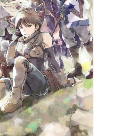
I
I
U
S