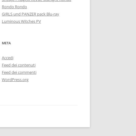
Rondo Rondo
GIRLS und PANZER pack Blu-ray
Luminous Witches PV
META
Accedi
Feed dei contenuti
Feed dei commenti
WordPress.org