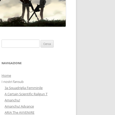
Ricerca
per:
NAVIGAZIONE
Home
I nostri fansub
3a Squadriglia Femminile
A Certain Scientific Railgun T
Amanchu!
Amanchu! Advance
ARIA The AVVENIRE