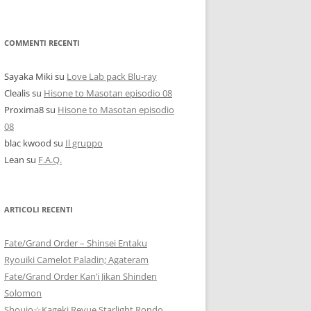
COMMENTI RECENTI
Sayaka Miki
su
Love Lab pack Blu-ray
Clealis
su
Hisone to Masotan episodio 08
Proxima8
su
Hisone to Masotan episodio
08
blac kwood
su
Il gruppo
Lean
su
F.A.Q.
ARTICOLI RECENTI
Fate/Grand Order – Shinsei Entaku
Ryouiki Camelot Paladin; Agateram
Fate/Grand Order Kan’i Jikan Shinden
Solomon
Shoujo☆Kageki Revue Starlight Rondo