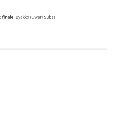
 finale
: Byakko (Owari Subs)
O
NO