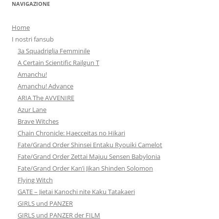
NAVIGAZIONE
Home
I nostri fansub
3a Squadriglia Femminile
A Certain Scientific Railgun T
Amanchu!
Amanchu! Advance
ARIA The AVVENIRE
Azur Lane
Brave Witches
Chain Chronicle: Haecceitas no Hikari
Fate/Grand Order Shinsei Entaku Ryouiki Camelot
Fate/Grand Order Zettai Majuu Sensen Babylonia
Fate/Grand Order Kan’i Jikan Shinden Solomon
Flying Witch
GATE – Jietai Kanochi nite Kaku Tatakaeri
GIRLS und PANZER
GIRLS und PANZER der FILM