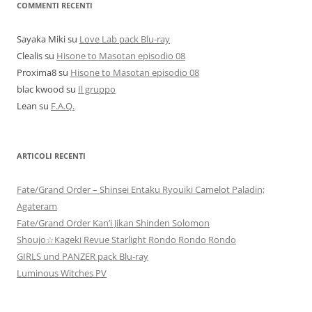
COMMENTI RECENTI
Sayaka Miki
su
Love Lab pack Blu-ray
Clealis
su
Hisone to Masotan episodio 08
Proxima8
su
Hisone to Masotan episodio 08
blac kwood
su
Il gruppo
Lean
su
F.A.Q.
ARTICOLI RECENTI
Fate/Grand Order – Shinsei Entaku Ryouiki Camelot Paladin;
Agateram
Fate/Grand Order Kan’i Jikan Shinden Solomon
Shoujo☆Kageki Revue Starlight Rondo Rondo Rondo
GIRLS und PANZER pack Blu-ray
Luminous Witches PV